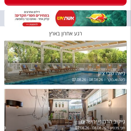
טיסות לחו"ל
מלונות בחו"ל
Русский
רגע אחרון בארץ
קרוז
מגזין אשת
שירות לקוחות
ניאה שבי ציון
טופס צור קשר
לינה וא.בוקר
07.08.26 - 08.08.26
,631
תקנון
נגישות
עקבו אחרינו
גייקוב הרמוני ירושלים
חצי פנסיון
07.08.26 - 08.08.26
,470