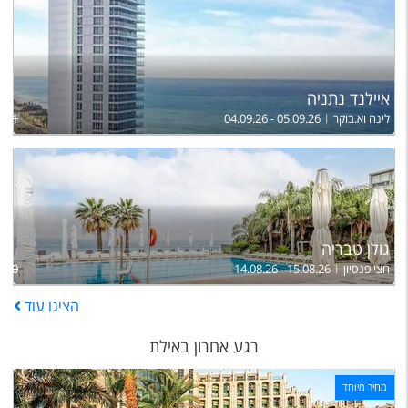
איילנד נתניה
לינה וא.בוקר
04.09.26 - 05.09.26
,101
גולן טבריה
חצי פנסיון
14.08.26 - 15.08.26
,100
הציגו
עוד
רגע אחרון באילת
מחיר מיוחד