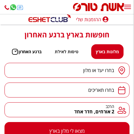
ההזמנות שלי
ההזמנות שלי
חופשות בארץ ברגע האחרון
נופש בארץ
חופשה לפי סגנון
מלונות בארץ
טיסות לאילת
ברגע האחרון
מלונות באילת
יעד
/
מלון
בחרו יעד או מלון
טיולים מאורגנים
תאריכים
סגנונות טיול
בחרו תאריכים
חבילות נופש
הרכב
הרכב
2 אורחים, חדר אחד
הרגע האחרון
חבילות בריאות וספא
מצאו לי מלון בארץ