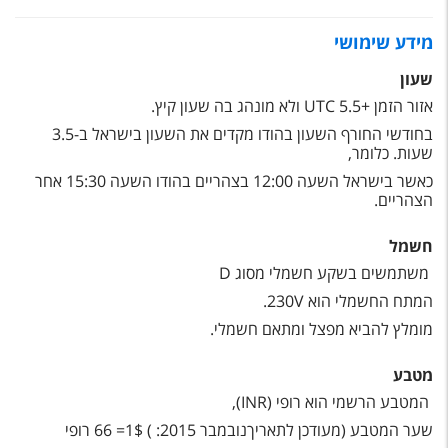
טיסות לחו"ל
מידע שימושי
מלונות בחו"ל
שעון
Русский
אזור הזמן +5.5
UTC
ולא מונהג בה שעון קיץ.
קרוז
בחודשי החורף השעון בהודו מקדים את השעון בישראל ב-3.5
שעות. כלומר,
מגזין אשת
כאשר בישראל השעה 12:00 בצהריים בהודו השעה 15:30 אחר
הצהריים.
שירות לקוחות
חשמל
טופס צור קשר
משתמשים בשקע חשמלי מסוג
D
המתח החשמלי הוא 230
V
.
תקנון
מומלץ להביא מפצל ומתאם חשמלי.
נגישות
מטבע
עקבו אחרינו
המטבע הרשמי הוא רופי (
INR
),
שער המטבע (מעודכן לתאריךנובמבר 2015: ) 1$= 66 רופי