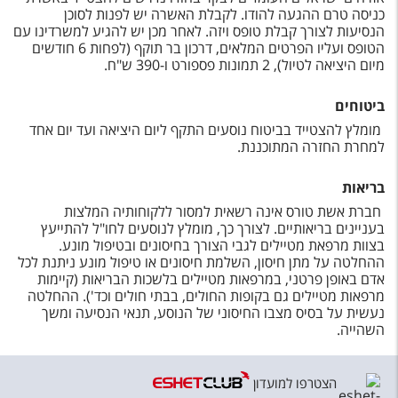
כניסה טרם ההגעה להודו. לקבלת האשרה יש לפנות לסוכן
הנסיעות לצורך קבלת טופס ויזה. לאחר מכן יש להגיע למשרדינו עם
הטופס ועליו הפרטים המלאים, דרכון בר תוקף (לפחות 6 חודשים
מיום היציאה לטיול), 2 תמונות פספורט ו-390 ש"ח.
ביטוחים
מ
ומלץ להצטייד בביטוח נוסעים התקף ליום היציאה ועד יום אחד
למחרת החזרה המתוכננת.
בריאות
חברת אשת טורס אינה רשאית למסור ללקוחותיה המלצות
בעניינים בריאותיים. לצורך כך, מומלץ לנוסעים לחו"ל להתייעץ
בצוות מרפאת מטיילים לגבי הצורך בחיסונים ובטיפול מונע.
ההחלטה על מתן חיסון, השלמת חיסונים או טיפול מונע ניתנת לכל
אדם באופן פרטני, במרפאות מטיילים בלשכות הבריאות (קיימות
מרפאות מטיילים גם בקופות החולים, בבתי חולים וכד'). ההחלטה
נעשית על בסיס מצבו החיסוני של הנוסע, תנאי הנסיעה ומשך
השהייה.
הצטרפו למועדון