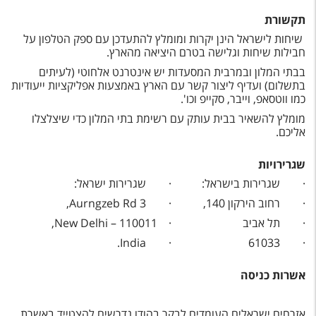
תקשורת
שיחות לישראל הינן יקרות ומומלץ להתעדכן עם ספק הטלפון על
חבילות שיחות וגלישה בטרם היציאה מהארץ.
בבתי המלון ובמרבית המסעדות יש אינטרנט אלחוטי (לעיתים
בתשלום) ועדיף ליצור קשר עם הארץ באמצעות אפליקציות ייעודיות
כמו ווטסאפ, וייבר, סקייפ וכו'.
מומלץ להשאיר בבית עותק עם רשימת בתי המלון כדי שיצלצלו
אליכם.
שגרירויות
·
שגרירות בישראל:
·
שגרירות ישראל:
·
רחוב הירקון 140,
· Aurngzeb Rd 3,
·
תל אביב
· New Delhi – 110011,
· India.
61033
·
אשרות כניסה
אזרחים ישראלים העומדים לבקר בהודו נדרשים להצטייד באשרת