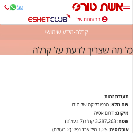
ההזמנות שלי
ההזמנות שלי
קרלה-מידע שימושי
נופש בארץ
כל מה שצריך לדעת על קרלה
חופשה לפי סגנון
מלונות באילת
טיולים מאורגנים
סגנונות טיול
תעודת זהות
חבילות נופש
שם מלא
: הרפובליקה של הודו
הרגע האחרון
מיקום
: דרום אסיה
שטח
: 3,287,263 קמ"ר(7 בעולם)
חבילות בריאות וספא
אוכלוסיה
: 1.25 מיליארד נפש (2 בעולם)