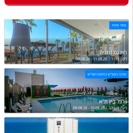
טיסות לחו"ל
מלונות בחו"ל
מחיר מיוחד
Русский
קרוז
מגזין אשת
רזידנס נתניה
לינה בלבד
09.08.26 - 11.08.26
530
שירות לקוחות
עזיבה במוצ"ש בהזמנת סופ"ש
טופס צור קשר
תקנון
גרנד ביץ ת"א
נגישות
לינה וא.בוקר
09.08.26 - 10.08.26
,158
עקבו אחרינו