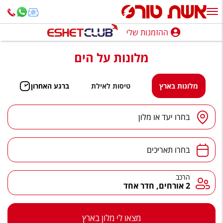
ההזמנות שלי
ההזמנות שלי
מלונות על הים
נופש בארץ
חופשה לפי סגנון
מלונות בארץ
טיסות לאילת
ברגע האחרון
מלונות באילת
יעד
/
מלון
בחרו יעד או מלון
טיולים מאורגנים
תאריכים
סגנונות טיול
בחרו תאריכים
חבילות נופש
הרכב
הרכב
2 אורחים, חדר אחד
הרגע האחרון
חבילות בריאות וספא
מצאו לי מלון בארץ