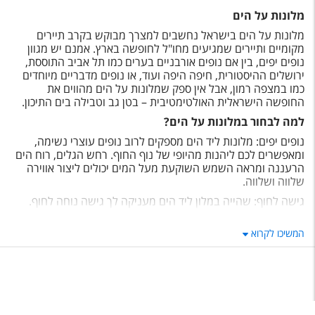
מלונות על הים
מלונות על הים בישראל נחשבים למצרך מבוקש בקרב תיירים
מקומיים ותיירים שמגיעים מחו"ל לחופשה בארץ. אמנם יש מגוון
נופים יפים, בין אם נופים אורבניים בערים כמו תל אביב התוססת,
ירושלים ההיסטורית, חיפה היפה ועוד, או נופים מדבריים מיוחדים
כמו במצפה רמון, אבל אין ספק שמלונות על הים מהווים את
החופשה הישראלית האולטימטיבית – בטן גב וטבילה בים התיכון.
למה לבחור במלונות על הים?
נופים יפים: מלונות ליד הים מספקים לרוב נופים עוצרי נשימה,
ומאפשרים לכם ליהנות מהיופי של נוף החוף. רחש הגלים, רוח הים
הרעננה ומראה השמש השוקעת מעל המים יכולים ליצור אווירה
שלווה ושלווה.
גישה לחוף: שהייה במלון ליד הים מעניקה לך גישה נוחה לחוף.
אפשר פשוט לצאת מהמלון שלך וליהנות מהחופים החוליים
ומההזדמנות לשחות, להשתזף, לעסוק בספורט ימי או לטייל בנחת
המשיכו לקרוא
לאורך קו החוף.
רוגע לנפש: סביבת חוף הים ידועה באפקט המרגיע שלה. רעש
הגלים והקרבה לטבע יכולים לסייע בהפחתת מתח ולקדם רגיעה.
מלונות ליד הים מספקים לעתים קרובות שירותים כגון טרקלינים
לצד החוף, בריכות ומתקני ספא, המאפשרים לך להירגע ולהתחדש.