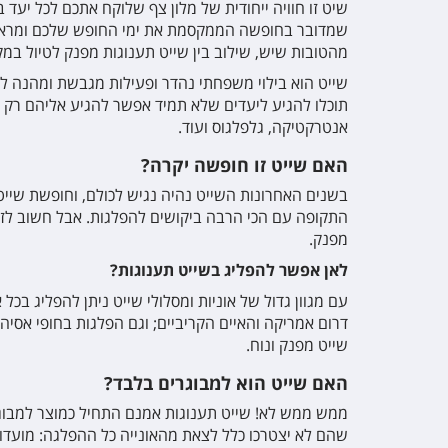
שיט זו חוויה ייחודית של מלון צף שלוקח אתכם לכל יעד 
מהטובות שיש, שילוב בין שייט תענוגות מפנק לטיול במ
שייט הוא בילוי משפחתי נהדר ופעילות מגבשת ומהנה לכ
תוכלו להגיע ליעדים שלא תמיד אפשר להגיע אליהם רק דרך
אנטרקטיקה, גלפלגוס ועוד
.
האם שייט זו חופשה יקרה?
בשנים האחרונות השייט נהיה נגיש לכולם, וחופשת שייט ה
התקופה עם הכי הרבה ביקושים להפלגות. אבל חשוב לזכור
מפנק
.
לאן אפשר להפליג בשייט תענוגות?
עם מגוון גדול של אוניות ומסלולי שייט ניתן להפליג בכל
דרום אמריקה והאיים הקריביים; וגם הפלגות בחופי אסיה,
שייט מפנק ונוח
.
האם שייט הוא למבוגרים בלבד?
ממש ממש לא! שייט תענוגות אמנם התחיל כמוצר למבוגרים
שהם לא יצטרכו כלל לצאת מהאונייה כל ההפלגה: מועדוני