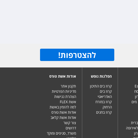
להצטרפות
!
הפלגות נופש
אודות אשת טורס
Es
קרוז בים התיכון
תקנון אתר
סח
קרוז בים
מדיניות הפרטיות
ן
האדריאטי
הצהרת נגישות
מים
קרוז במזרח
אשת FLEX
הרחוק
למה להזמין באשת
קרוז בחגים
אודות אשת טורס
אודות אשת קלאב
ברית
צור קשר
לאירופה
דרושים
ון
משרד, סניפים ומוקד