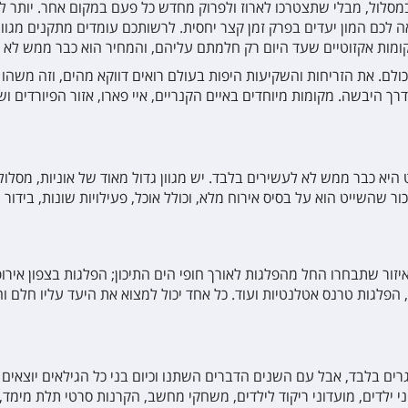
במסלול, מבלי שתצטרכו לארוז ולפרוק מחדש כל פעם במקום אחר. יותר לא ת
קומות אקזוטיים שעד היום רק חלמתם עליהם, והמחיר הוא כבר ממש לא 
ולם. את הזריחות והשקיעות היפות בעולם רואים דווקא מהים, וזה מש
 היבשה. מקומות מיוחדים באיים הקנריים, איי פארו, אזור הפיורדים וש
יא כבר ממש לא לעשירים בלבד. יש מגוון גדול מאוד של אוניות, מסלולים 
 שהשייט הוא על בסיס אירוח מלא, וכולל אוכל, פעילויות שונות, בידור
 איזור שתבחרו החל מהפלגות לאורך חופי הים התיכון; הפלגות בצפון אירו
 הפלגות טרנס אטלנטיות ועוד. כל אחד יכול למצוא את היעד עליו חלם וה
 בלבד, אבל עם השנים הדברים השתנו וכיום בני כל הגילאים יוצאים לש
 ילדים, מועדוני ריקוד לילדים, משחקי מחשב, הקרנות סרטי תלת מימד,