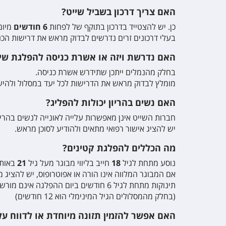
האם צריך דרכון בשביל שייט?
כן. יש להצטייד בדרכון בתוקף של לפחות
6
חודשים
מיום
בעלי דרכונים זרים נדרשים לבדוק מראש את דרישות הכנ
האם נדרשת ויזה או אשרת כניסה להפלגת שי
בחלק מהנמלים ייתכן שתידרש אשרת כניסה
.
מומלץ לבדוק מראש את הדרישות לכל יעד במסלול ולהיע
האם נשים בהריון יכולות להפליג?
חברות השייט אינן מאפשרות עלייה לאונייה לנשים בהריון מהשבוע ה־24 ואילך (בתחיל
יש להציג אישור רפואי מתאים ולהודיע לסוכן מראש
.
מה הכללים להפלגת קטינים?
נוסע מתחת לגיל
18
חייב בליווי מבוגר מעל גיל
21
באותו
אם המבוגר המלווה אינו הורה או אפוטרופוס, יש להציג 
תינוקות מתחת לגיל 6 חודשים ביום ההפלגה אינם מורשים לעלות על האונייה
(
בחלק מהמסלולים הגיל המינימלי הוא 12 חודשים
)
האם אפשר להזמין תזונה מיוחדת או לדווח על