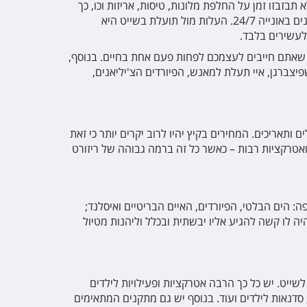
בזבזו זמן על החלפת מלונות, טיסות, אריזות וכו, כך
שמדובר בחופשה הממקסמת את ימי החופש שלכם ומראה לכם המון יעדים בפרק זמן קצר יחסית. לרשותכם עומדים מתקנים מגוונים באונייה 24/7. העלות מול תועלת בשייט היא
לעשירים בלבד
.
הו שאתם חייבים לעצמכם לפחות פעם אחת בחיים
.
בנוסף
,
פיצברגן, איי תעלת למאנש, הפיורדים הצ'יליאנים,
ותאריכים. המחירים בקיץ יהיו לרוב יקרים יותר כי זאת
 ואטרקציות רבות – כאשר כל זה ברמה גבוהה של ריזורט
פה: הים הבלטי, הפיורדים, האיים הבריטיים ואיסלנד;
יה לו קשה להגיע אליו יבשתית ובכלל וליהנות מטיול
ייט. יש כל כך הרבה אטרקציות ופעילויות לילדים
 סדנאות לילדים ועוד. בנוסף יש גם מתקנים המתאימים