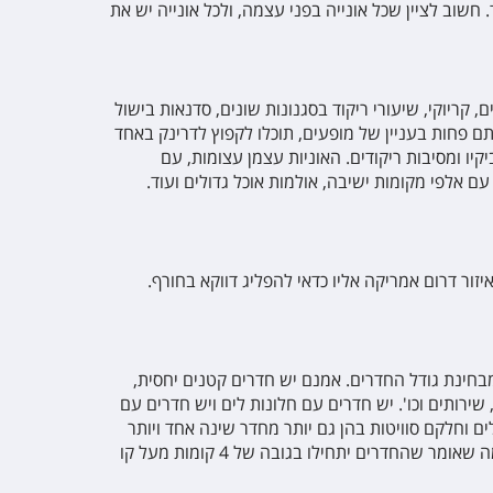
. חשוב לציין שכל אונייה בפני עצמה, ולכל אונייה יש את
קריוקי, שיעורי ריקוד בסגנונות שונים, סדנאות בישול
אתם פחות בעניין של מופעים, תוכלו לקפוץ לדרינק באחד
יו ומסיבות ריקודים
.
האוניות עצמן עצומות, עם
ם אלפי מקומות ישיבה, אולמות אוכל גדולים ועוד.
יזור דרום אמריקה אליו כדאי להפליג דווקא בחורף.
מבחינת גודל החדרים. אמנם יש חדרים קטנים יחסית,
ירותים וכו'. יש חדרים עם חלונות לים ויש חדרים עם
 וחלקם סוויטות בהן גם יותר מחדר שינה אחד ויותר
מחדר רחצה אחד. יש אוניות בהן החדרים מתחילים בסיפון 1 אבל מתחת לסיפון 1 יש עוד מספר קומות אליהן אין לנוסעים גישה, מה שאומר שהחדרים יתחילו בגובה של 4 קומות מעל קו