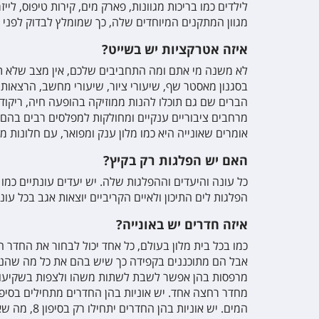
לילדים כמו בריכות מגוונות, פארק מים, קירות טיפוס, ליי
מגוון המתקנים המיוחדים שלה, כך שמומלץ לבדוק לפני ש
איזה אטרקציות יש בשייט?
לא משנה מי אתם ומה התחביבים שלכם, אין מצב שלא תמצאו
בסגנון מאסטר שף, שיעורי ציור, שיעורי מחשב, הרצאות 
הברים שם גם תוכלו להנות ממוזיקה בהופעה חיה, ריקודים
מרחבים ציבוריים ענקיים ומחולקות למפלסים רבים בהם או
אומרים שאונייה היא כמו מלון ענק ומפואר, עם חלונות 
האם יש הפלגות רק בקיץ?
כל עונה והיעדים וההפלגות שלה. יש יעדים עונתיים כמו י
הפלגות לים התיכון ולאיים הקריביים יוצאות אגב בכל עו
איזה חדרים יש באונייה?
כמו בכל בית מלון בעולם, כל אחד יכול לבחור את החדר 
אבל הם מתוכננים בקפידה כך שיש בהם את כל מה שהנוסע 
מרפסות בהן אפשר לשבת לשתות משהו ולצפות בשקיעות. ב
המים. יש אוניות בהן החדרים יתחילו רק בסיפון 8, מה שאומר שבעצם החדרים מתחילים בגובה 10 קומות מעל המים