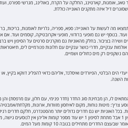
זר טאג, אומגות, קארטינג, החלקה על הקרח, באולינג, מגרשי ספורט, ועוד
סוגרים דיל איזה מתקנים האונייה כוללת
.
 מה לעשות על האונייה: ספא, ספריה, גלריות לאומנות, בריכות, ברים, 
ועוד
.
בנוסף יש גם מופעי ברודווי, מופעי אקרובטיקה, קוסמים ועוד. אם 
 ושירה בציבור. בחלק מהאוניות גם מוקרנים סרטים על הסיפון ויש ברביק
למות ענקיים, חדרי כושר ענקיים עם חלונות פנורמיים לים, תיאטראות ע
מהם נשקפים רק מים כחולים ושמיים
.
עדי הים הבלטי, הפיורדים ואיסלנד, אליהם כדאי להפליג דווקא בקיץ, או א
נות השנה
.
המתאים לו, הן מבחינת סוג החדר (חדר פנימי, עם חלון, עם מרפסת) והן 
צריך: מיטות נוחות, מקום לאיחסון מזוודות, ארונות, מקלחת/אמבטיה, ש
כל האוניות יש גם חדרים גדולים יותר מהסטנדרט, חלקם חדרים רגילים
.