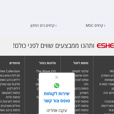
קרוזים MSC
קרוזים בים התיכון
ותהנו ממבצעים שווים לפני כולם!
טיסות לחול
מלונות בחול
מיוחדים
פסח
עדכוני תעופה
מלון The Wave
het Collection
גע האחרון
ויזות ואישורי כניסה
Resort
חבילות נופש בפ
משפחות
טסים לארה"ב בלי
מלונות בלימסול
דילים ברגע האחרו
שומרי מסורת
ויזה
מלונות בבודפשט
מלונות עם פארק 
ן
טיסות ברגע
מלונות בבנגקוק
דילים לקיץ
שירות לקוחות
ראג וינה
האחרון
מלונות בבטומי
טיסות לאוקוסט
טיסות לבטומי
מלונות בטביליסי
טיסות זולות
טופס צור קשר
ונטנגרו
טיסות לבודפשט
מלונות בברלין
טיסות לארצות ה
ומא דרומה
טיסות לדובאי
מלונות בדובאי
טיולים מאורגנים 
עקבו אחרינו
ובאי
טיסות למונטנגרו
מלונות בלונדון
טיסות ברגע האחר