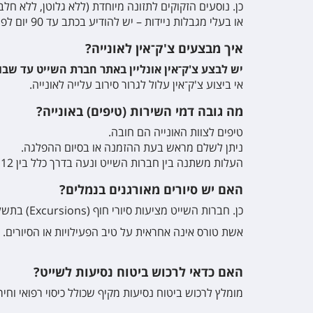
כן. נוסעים הזקוקים לתזונה מיוחדת (ללא גלוטן, ללא חלב
או בעלי מגבלות ניידות – יש להודיע בכתב עד 90 יום לפני השייט ולמלא טופס "צרכים מיוחדים
איך מבצעים צ'ק־אין לאונייה?
יש לבצע צ'ק־אין אונליין באתר חברת השייט עד שב
אי ביצוע צ'ק־אין עלול לגרור סירוב עלייה לאונייה
.
מה גובה דמי השירות (טיפים) באונייה?
טיפים לצוות האונייה הם חובה
.
ניתן לשלם מראש בעת ההזמנה או בסיום ההפלגה
.
העלות משתנה בין חברות השייט ונעה בדרך כלל בין 12 ל־20 דולר לנוסע ליום
האם יש סיורים מאורגנים בנמלים?
כן. חברות השייט מציעות סיורי חוף
(Excursions)
בתשלו
אשת טורס אינה אחראית על טיב הפעילויות או הסיורים
.
האם כדאי לרכוש ביטוח נסיעות לשייט?
מומלץ לרכוש ביטוח נסיעות מקיף שכולל כיסוי רפואי ו