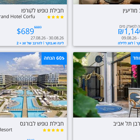
 מודיעין
חבילת נופש לקורפו
Grand Hotel Corfu
ה לפארק מים
$
889
$
689
₪
1,14
27.08.26 - 30.08.26
09.08.26 -
קר
לזוג ללילה
לינה וא.בוקר
להרכב של זוג + 2
וחד
60$
הנחה
רבן תל אביב
חבילת נופש לבורגס
esort