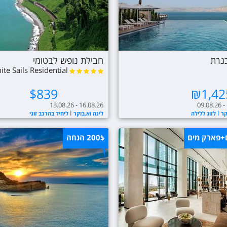
כנרת
חבילת נופש לבטומי
ite Sails Residential
Hotel
$
839
₪
1,42
13.08.26 - 16.08.26
09.08.26 -
קר
לזוג ללילה
לינה וא.בוקר
ליחיד בהרכב זוגי
ם+פארק מים
200$
הנחה