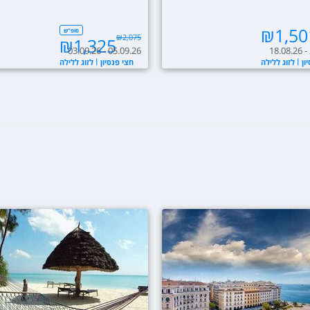
₪
1,50
סופ"ש
₪
2,075
₪
1,325
03.09.26 - 05.09.26
18.08.26 -
ון
לזוג ללילה
חצי פנסיון
לזוג ללילה