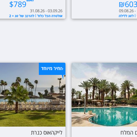
$
849
$
789
₪
60
31.08.26 - 03.09.26
09.08.26 -
לזוג ללילה
אולטרה הכל כלול
להרכב של זוג + 2
מחיר מיוחד
ים המלח
לייקהאוס כנרת