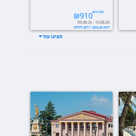
₪
1,158
₪
910
09.08.26 - 10.08.26
לינה וא.בוקר
לזוג ללילה
הציגו
עוד