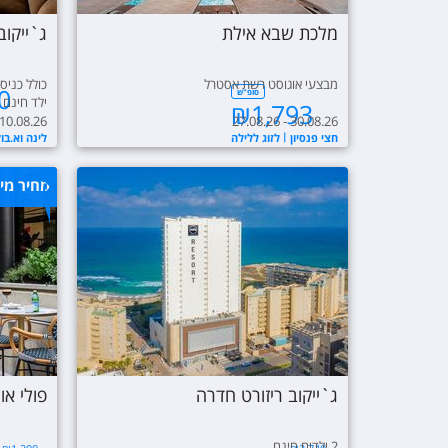
מלכת שבא אילת
ג`ייקוב
מבצעי אוגוסט רשת אסטרל
כולל כניס
0
סופ"ש
ילד חינם
₪
1,793
 10.08.26
27.08.26 - 30.08.26
חצי פנסיון
לזוג ללילה
לינה וא.בו
מחיר מי
ג`ייקוב ריזורט חדרה
פולי או
2 ילדים חינם