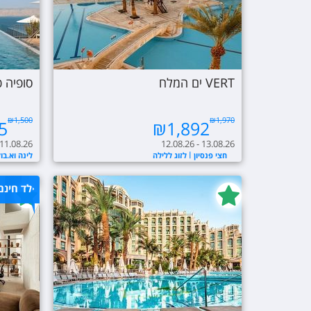
VERT ים המלח
סופיה 
₪
1,500
₪
1,970
5
₪
1,892
 11.08.26
12.08.26 - 13.08.26
חצי פנסיון
לזוג ללילה
לינה וא.בו
ילד חינ