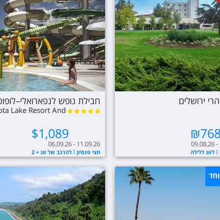
הרי ירושלים
חבילת נופש לנפארואלי–לופו
ta Lake Resort And
Spa
$
1,089
₪
76
06.09.26 - 11.09.26
09.08.26 -
לזוג ללילה
חצי פנסיון
להרכב של זוג + 2
וחד