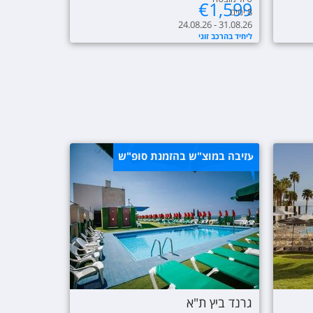
€
1,599
8
ימים
24.08.26 - 31.08.26
ליחיד בהרכב זוגי
עזיבה במוצ"ש בהזמנת סופ"ש
גרנד ביץ ת"א