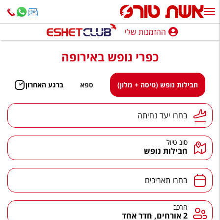
ההזמנות שלי
ההזמנות שלי
כפרי נופש באירופה
נופש בארץ
חופשה לפי סגנון
חבילות נופש (טיסה + מלון)
ספא
ברגע האחרון
מלונות באילת
יעד נחיתה
בחרו יעד נחיתה
טיולים מאורגנים
סוג טיול
סגנונות טיול
חבילות נופש
חבילות נופש
תאריכים
בחרו תאריכים
הרגע האחרון
חבילות בריאות וספא
הרכב
הרכב
2 אורחים, חדר אחד