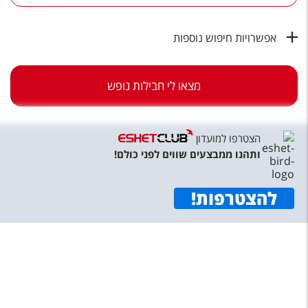
טיסות לחו"ל
מלונות בחו"ל
אפשרויות חיפוש נוספות
Русский
מצאו לי חבילות נופש
קרוז
מגזין אשת
הצטרפו למועדון
שירות לקוחות
ותהנו ממבצעים שווים לפני כולם!
טופס צור קשר
להצטרפות
!
תקנון
נגישות
עקבו אחרינו