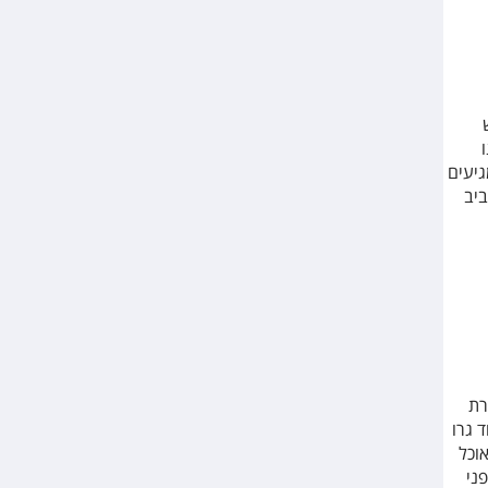
גיעים
ביב
רת
 גרו
וכל
ני