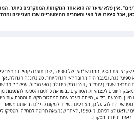
עים", אין פלא שיעד זה הוא אחד המקומות המסקרנים ביותר, המו
אן, אבל סיפורו של האי והאתרים ההיסטוריים שבו מעניינים ומרתק
י שקראו את הספר המרגש "האי של סופיה", שבו תוארה קהילת המצורעי
ספינלונגה, ובעבר היה מחובר לאי הגדול יותר, ספינלונגה הגדולה, אך
 המבצר שעדיין עומד בו, ויצרו נתק בינו לבין האי הגדול. אפשר לומר שה
אבק היוונים לעצמאות. הטורקים כבשו את כרתים והסכימו להתפנות מן 
מיוון. הצרעת, כידוע, הייתה בעבר אחת המחלות הקשות והמרתיעות ביו
פו של החולה. על כן, מצורעים נשלחו למקום כדי לבודד אותם משאר
האוכלוסייה, ולרשותם עמדו נזירים שדאגו לצורכיהם. מ-1950, לאחר שנמצאה תרופה למחלה, הפס
 באתר תיירותי מסקרן.