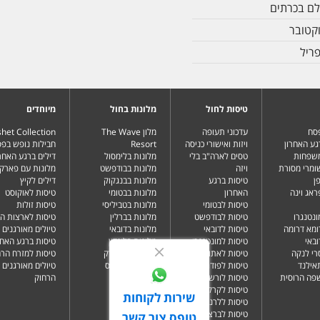
לם בכרתים
קטובר
ריל
טיסות לחול
מלונות בחול
מיוחדים
פסח
עדכוני תעופה
מלון The Wave
het Collection
גע האחרון
ויזות ואישורי כניסה
Resort
חבילות נופש בפ
משפחות
טסים לארה"ב בלי
מלונות בלימסול
דילים ברגע האחרו
שומרי מסורת
ויזה
מלונות בבודפשט
מלונות עם פארק 
ן
טיסות ברגע
מלונות בבנגקוק
דילים לקיץ
ראג וינה
האחרון
מלונות בבטומי
טיסות לאוקוסט
טיסות לבטומי
מלונות בטביליסי
טיסות זולות
ונטנגרו
טיסות לבודפשט
מלונות בברלין
טיסות לארצות ה
ומא דרומה
טיסות לדובאי
מלונות בדובאי
טיולים מאורגנים 
ובאי
טיסות למונטנגרו
מלונות בלונדון
טיסות ברגע האחר
רי לנקה
טיסות לאתונה
מלונות בניו יורק
טיסות למזרח הרח
תאילנד
טיסות לפודגוריצה
מלונות בפאפוס
טיולים מאורגנים 
שפה הרוסית
טיסות לורשה
הרחוק
טיסות לקרקוב
שירות לקוחות
טיסות ללרנקה
טיסות לברצלונה
טופס צור קשר