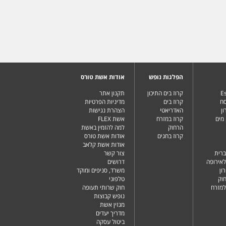
הפלגות נופש
אודות אשת טורס
Es
קרוז בים התיכון
תקנון אתר
סח
קרוז בים
מדיניות הפרטיות
ן
האדריאטי
הצהרת נגישות
מים
קרוז במזרח
אשת FLEX
הרחוק
למה להזמין באשת
קרוז בחגים
אודות אשת טורס
אודות אשת קלאב
ברית
צור קשר
לאירופה
דרושים
ון
משרד, סניפים ומוקד
וק
טלפוני
למזרח
חוק שרותי תעופה
נופש קבוצות
מגזין אשת
מדריך יעדים
ביטול עסקה