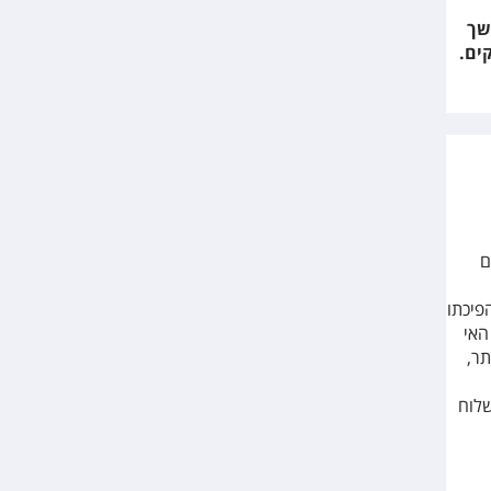
שך
ים.
ם
פיכתו
האי
תר,
יקו לשלוח