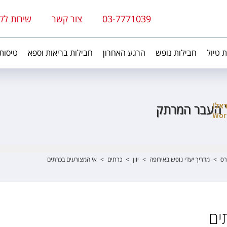
03-7771039
צור קשר
שירות לק
ת טיול
חבילות נופש
הרגע האחרון
חבילות בריאות וספא
טיסות
 העבר המרתק
רס
>
מדריך יעדי נופש באירופה
>
יוון
>
כרתים
>
אי המצורעים בכרתים
ים