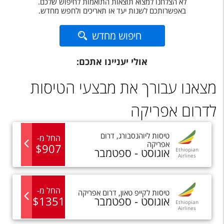
לא הצלחנו למצוא תוצאות התואמות לחיפוש שלכם.
טיסות לחו"ל
באפשרותכם לשנות יעד או תאריכים ולחפש מחדש.
מלונות בחו"ל
חיפוש מחדש
Русский
אולי יעניינו אתכם:
קרוז
מצאנו עבורך את מבצעי הטיסות
מגזין אשת
לדרום אפריקה
שירות לקוחות
טופס צור קשר
טיסות
ל
יוהנסבורג
,
דרום
החל מ
-
אפריקה
$
907
אוגוסט - ספטמבר
Ethiopian
תקנון
Airlines
נגישות
החל מ
-
טיסות
ל
קייפ טאון
,
דרום אפריקה
עקבו אחרינו
אוגוסט - ספטמבר
1351
$
Ethiopian
Airlines