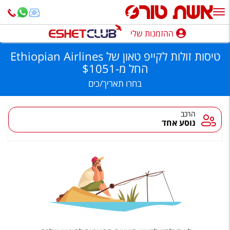
יסות
ולות
קייפ
און
ההזמנות שלי
ההזמנות שלי
ל
Ethiopia
טיסות זולות לקייפ טאון של Ethiopian Airlines
Airlines,
נופש בארץ
שת
החל מ
-
$1051
ורס
בחרו
תאריך/כים
חופשה לפי סגנון
מלונות באילת
הרכב
נוסע אחד
טיולים מאורגנים
סגנונות טיול
חבילות נופש
הרגע האחרון
חבילות בריאות וספא