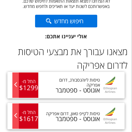
לא הצלחנו למצוא תוצאות התואמות לחיפוש שלכם.
טיסות לחו"ל
באפשרותכם לשנות יעד או תאריכים ולחפש מחדש.
מלונות בחו"ל
חיפוש מחדש
Русский
אולי יעניינו אתכם:
קרוז
מצאנו עבורך את מבצעי הטיסות
מגזין אשת
לדרום אפריקה
שירות לקוחות
טופס צור קשר
טיסות
ל
יוהנסבורג
,
דרום
החל מ
-
אפריקה
$
1299
אוגוסט - ספטמבר
Ethiopian
תקנון
Airlines
נגישות
החל מ
-
טיסות
ל
קייפ טאון
,
דרום אפריקה
עקבו אחרינו
אוגוסט - ספטמבר
1617
$
Ethiopian
Airlines