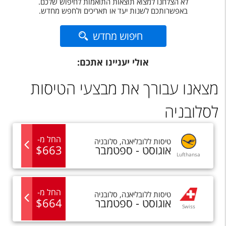
לא הצלחנו למצוא תוצאות התואמות לחיפוש שלכם.
טיסות לחו"ל
באפשרותכם לשנות יעד או תאריכים ולחפש מחדש.
מלונות בחו"ל
חיפוש מחדש
Русский
אולי יעניינו אתכם:
קרוז
מצאנו עבורך את מבצעי הטיסות
מגזין אשת
לסלובניה
שירות לקוחות
טופס צור קשר
החל מ
-
טיסות
ל
לובליאנה
,
סלובניה
אוגוסט - ספטמבר
663
$
תקנון
Lufthansa
נגישות
החל מ
-
טיסות
ל
לובליאנה
,
סלובניה
עקבו אחרינו
אוגוסט - ספטמבר
664
$
Swiss