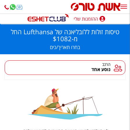
יסות
ולות
לובליאנה
ל
ההזמנות שלי
ההזמנות שלי
Lufthansa,
שת
טיסות זולות ללובליאנה של Lufthansa
החל
ורס
נופש בארץ
מ
-
$1082
בחרו
תאריך/כים
חופשה לפי סגנון
מלונות באילת
הרכב
נוסע אחד
טיולים מאורגנים
סגנונות טיול
חבילות נופש
הרגע האחרון
חבילות בריאות וספא