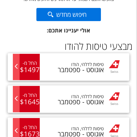
טיסות לחו"ל
חיפוש מחדש
מלונות בחו"ל
Русский
אולי יעניינו אתכם:
קרוז
מבצעי טיסות להודו
מגזין אשת
החל מ
-
טיסות
ל
דלהי
,
הודו
אוגוסט - ספטמבר
1497
$
שירות לקוחות
Swiss
טופס צור קשר
תקנון
החל מ
-
טיסות
ל
דלהי
,
הודו
אוגוסט - ספטמבר
1645
$
Swiss
נגישות
עקבו אחרינו
החל מ
-
טיסות
ל
דלהי
,
הודו
אוגוסט - ספטמבר
1673
$
Swiss