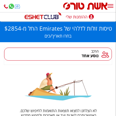
יסות
ולות
דלהי
ל
ההזמנות שלי
ההזמנות שלי
Emirates,
שת
טיסות זולות לדלהי של Emirates
החל מ
-
$2854
ורס
נופש בארץ
בחרו
תאריך/כים
חופשה לפי סגנון
הרכב
נוסע אחד
מלונות באילת
טיולים מאורגנים
סגנונות טיול
חבילות נופש
הרגע האחרון
חבילות בריאות וספא
לא הצלחנו למצוא תוצאות התואמות לחיפוש שלכם.
באפשרותכם לשנות יעד או תאריכים ולחפש מחדש.