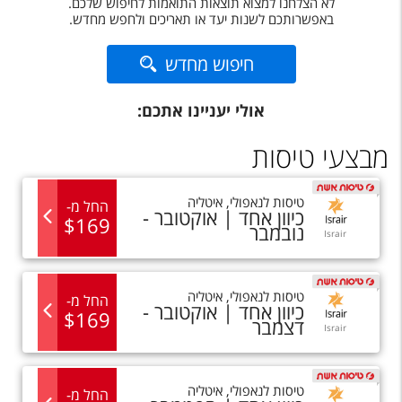
לא הצלחנו למצוא תוצאות התואמות לחיפוש שלכם.
טיסות לחו"ל
באפשרותכם לשנות יעד או תאריכים ולחפש מחדש.
מלונות בחו"ל
חיפוש מחדש
Русский
אולי יעניינו אתכם:
קרוז
מבצעי טיסות
מגזין אשת
שירות לקוחות
טיסות
ל
נאפולי
,
איטליה
החל מ
-
כיוון אחד |
אוקטובר -
$
169
נובמבר
טופס צור קשר
Israir
תקנון
טיסות
ל
נאפולי
,
איטליה
החל מ
-
כיוון אחד |
אוקטובר -
נגישות
$
169
דצמבר
Israir
עקבו אחרינו
טיסות
ל
נאפולי
,
איטליה
החל מ
-