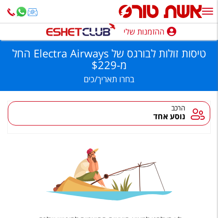
יסות
ולות
בורגס
ל
ההזמנות שלי
ההזמנות שלי
Electr
Airways,
טיסות זולות לבורגס של Electra Airways
החל
שת
נופש בארץ
ורס
מ
-
$229
בחרו
תאריך/כים
חופשה לפי סגנון
מלונות באילת
הרכב
נוסע אחד
טיולים מאורגנים
סגנונות טיול
חבילות נופש
הרגע האחרון
חבילות בריאות וספא