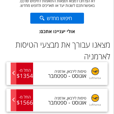
לא הצלחנו למצוא תוצאות התואמות לחיפוש שלכם.
טיסות לחו"ל
באפשרותכם לשנות יעד או תאריכים ולחפש מחדש.
מלונות בחו"ל
חיפוש מחדש
Русский
אולי יעניינו אתכם:
קרוז
מצאנו עבורך את מבצעי הטיסות
מגזין אשת
לארמניה
שירות לקוחות
טופס צור קשר
החל מ
-
טיסות
ל
ירבאן
,
ארמניה
אוגוסט - ספטמבר
1354
$
תקנון
Lufthansa
נגישות
החל מ
-
טיסות
ל
ירבאן
,
ארמניה
עקבו אחרינו
אוגוסט - ספטמבר
1566
$
Lufthansa