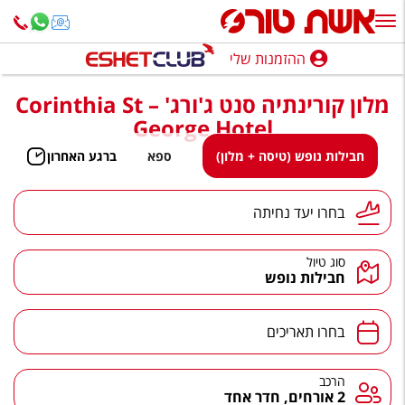
ההזמנות שלי
ההזמנות שלי
מלון קורינתיה סנט ג'ורג' – Corinthia St
נופש בארץ
George Hotel
חופשה לפי סגנון
חבילות נופש (טיסה + מלון)
ספא
ברגע האחרון
מלונות באילת
יעד נחיתה
בחרו יעד נחיתה
טיולים מאורגנים
סוג טיול
סגנונות טיול
חבילות נופש
חבילות נופש
תאריכים
בחרו תאריכים
הרגע האחרון
חבילות בריאות וספא
הרכב
הרכב
2 אורחים, חדר אחד