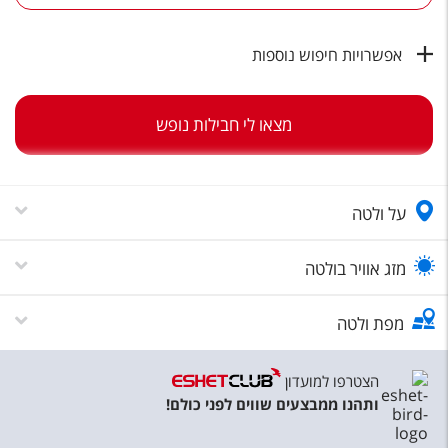
טיסות לחו"ל
מלונות בחו"ל
אפשרויות חיפוש נוספות
Русский
מצאו לי חבילות נופש
קרוז
מגזין אשת
על ולטה
שירות לקוחות
טופס צור קשר
מזג אוויר בולטה
תקנון
מפת ולטה
נגישות
הצטרפו למועדון
עקבו אחרינו
ותהנו ממבצעים שווים לפני כולם!